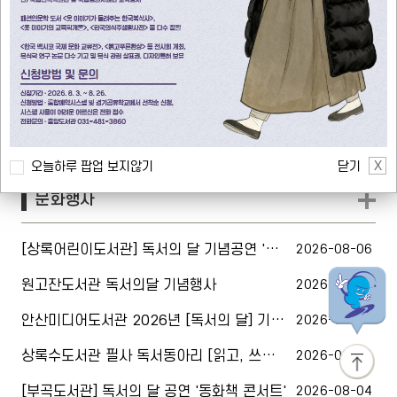
원고잔도서관 독서의 달 기념행사 안내
2026-08-06
원고잔도서관 희망도서 마감안내
2026-08-05
안산시도서관 2026년 7월 독서퀴즈 당첨자 결과 안내
2026-07-29
하루10분X작가산책 <내 친구는 왜 그럴까, 최현주 작가 강연>
2026-07-20
지역서점 바로대출제 서비스 정상 운영 안내
2026-07-03
닫기
오늘하루 팝업 보지않기
문화행사
[상록어린이도서관] 독서의 달 기념공연 '춤추는 쿠킹쇼'
2026-08-06
원고잔도서관 독서의달 기념행사
2026-08-06
안산미디어도서관 2026년 [독서의 달] 기념행사 운영안내
2026-08-05
상록수도서관 필사 독서동아리 [읽고, 쓰고, 나누다]
2026-08-04
[부곡도서관] 독서의 달 공연 '동화책 콘서트'
2026-08-04