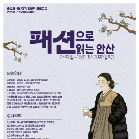
원고잔도서관
자료탐색
평일 09:00 ~ 22:00
운영시간
주말 09:00 ~ 18:00
7
14
15
17
21
28
8월
휴관일
공지사항